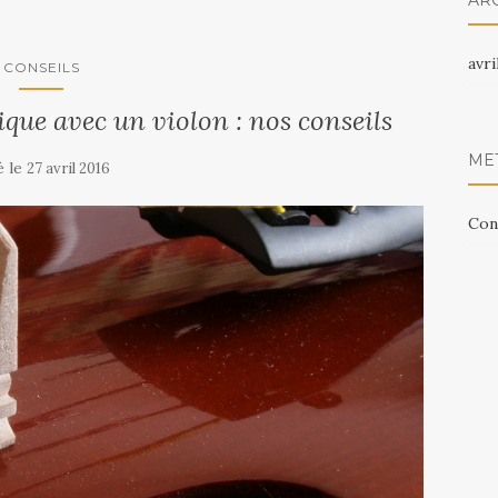
AR
avri
CONSEILS
que avec un violon : nos conseils
ME
é le
27 avril 2016
Con