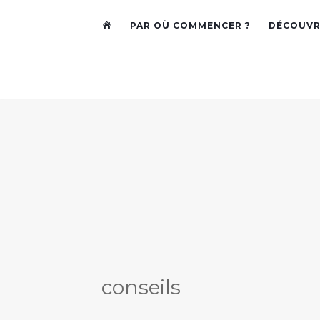
A
PAR OÙ COMMENCER ?
DÉCOUVR
C
C
U
E
I
L
conseils